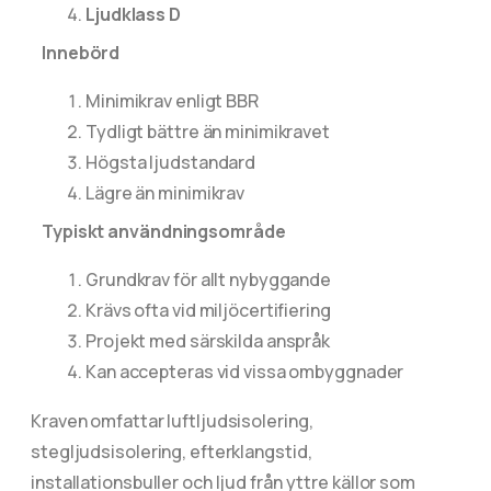
Ljudklass D
Innebörd
Minimikrav enligt BBR
Tydligt bättre än minimikravet
Högsta ljudstandard
Lägre än minimikrav
Typiskt användningsområde
Grundkrav för allt nybyggande
Krävs ofta vid miljöcertifiering
Projekt med särskilda anspråk
Kan accepteras vid vissa ombyggnader
Kraven omfattar luftljudsisolering,
stegljudsisolering, efterklangstid,
installationsbuller och ljud från yttre källor som