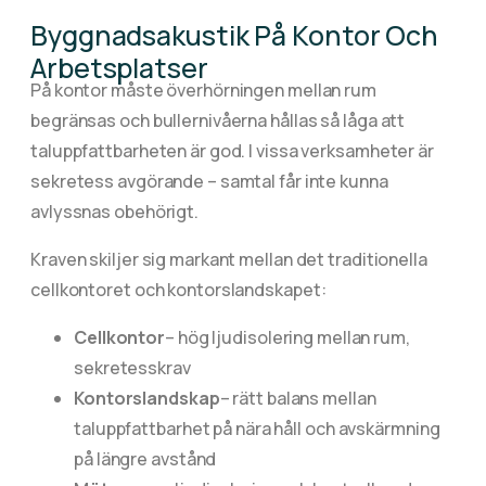
Byggnadsakustik På Kontor Och
Arbetsplatser
På kontor måste överhörningen mellan rum
begränsas och bullernivåerna hållas så låga att
taluppfattbarheten är god. I vissa verksamheter är
sekretess avgörande – samtal får inte kunna
avlyssnas obehörigt.
Kraven skiljer sig markant mellan det traditionella
cellkontoret och kontorslandskapet:
Cellkontor
– hög ljudisolering mellan rum,
sekretesskrav
Kontorslandskap
– rätt balans mellan
taluppfattbarhet på nära håll och avskärmning
på längre avstånd