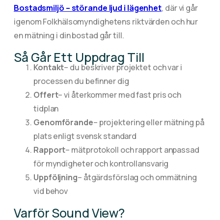
Bostadsmiljö – störande ljud i lägenhet
, där vi går
igenom Folkhälsomyndighetens riktvärden och hur
en mätning i din bostad går till.
Så Går Ett Uppdrag Till
Kontakt
– du beskriver projektet och var i
processen du befinner dig
Offert
– vi återkommer med fast pris och
tidplan
Genomförande
– projektering eller mätning på
plats enligt svensk standard
Rapport
– mätprotokoll och rapport anpassad
för myndigheter och kontrollansvarig
Uppföljning
– åtgärdsförslag och ommätning
vid behov
Varför Sound View?