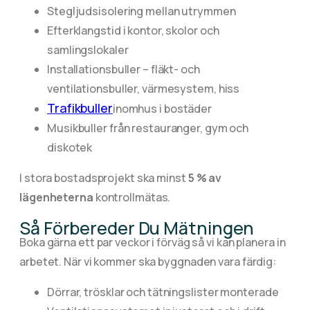
Stegljudsisolering mellan utrymmen
Efterklangstid i kontor, skolor och
samlingslokaler
Installationsbuller – fläkt- och
ventilationsbuller, värmesystem, hiss
Trafikbuller
inomhus i bostäder
Musikbuller från restauranger, gym och
diskotek
I stora bostadsprojekt ska minst
5 % av
lägenheterna
kontrollmätas.
Så Förbereder Du Mätningen
Boka gärna ett par veckor i förväg så vi kan planera in
arbetet. När vi kommer ska byggnaden vara färdig:
Dörrar, trösklar och tätningslister monterade