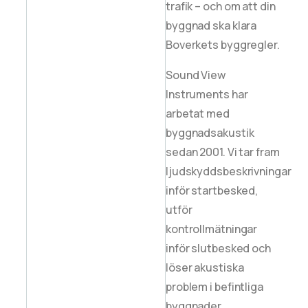
trafik – och om att din
byggnad ska klara
Boverkets byggregler.
Sound View
Instruments har
arbetat med
byggnadsakustik
sedan 2001. Vi tar fram
ljudskyddsbeskrivningar
inför startbesked,
utför
kontrollmätningar
inför slutbesked och
löser akustiska
problem i befintliga
byggnader.