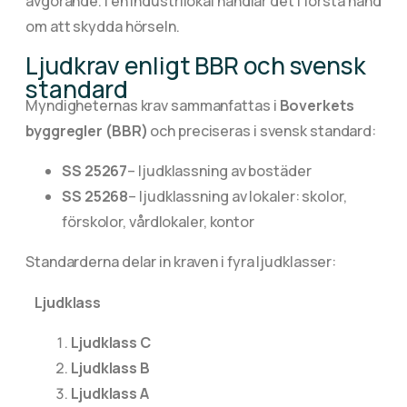
avgörande. I en industrilokal handlar det i första hand
om att skydda hörseln.
Ljudkrav enligt BBR och svensk
standard
Myndigheternas krav sammanfattas i
Boverkets
byggregler (BBR)
och preciseras i svensk standard:
SS 25267
– ljudklassning av bostäder
SS 25268
– ljudklassning av lokaler: skolor,
förskolor, vårdlokaler, kontor
Standarderna delar in kraven i fyra ljudklasser:
Ljudklass
Ljudklass C
Ljudklass B
Ljudklass A