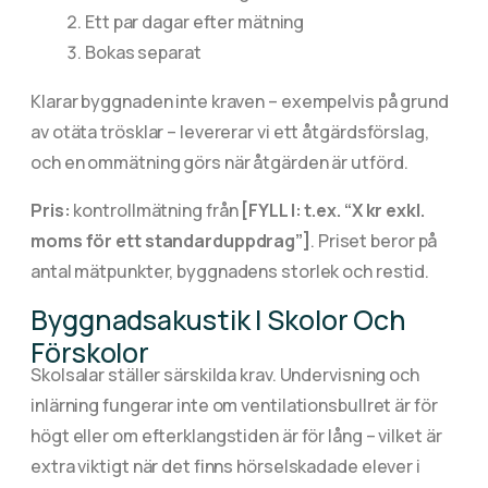
Ett par dagar efter mätning
Bokas separat
Klarar byggnaden inte kraven – exempelvis på grund
av otäta trösklar – levererar vi ett åtgärdsförslag,
och en ommätning görs när åtgärden är utförd.
Pris:
kontrollmätning från
[FYLL I: t.ex. “X kr exkl.
moms för ett standarduppdrag”]
. Priset beror på
antal mätpunkter, byggnadens storlek och restid.
Byggnadsakustik I Skolor Och
Förskolor
Skolsalar ställer särskilda krav. Undervisning och
inlärning fungerar inte om ventilationsbullret är för
högt eller om efterklangstiden är för lång – vilket är
extra viktigt när det finns hörselskadade elever i