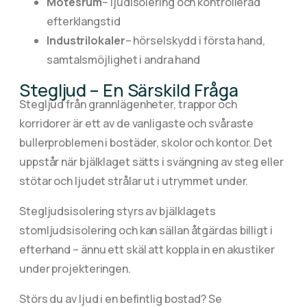
Mötesrum
– ljudisolering och kontrollerad
efterklangstid
Industrilokaler
– hörselskydd i första hand,
samtalsmöjlighet i andra hand
Stegljud – En Särskild Fråga
Stegljud från grannlägenheter, trappor och
korridorer är ett av de vanligaste och svåraste
bullerproblemen i bostäder, skolor och kontor. Det
uppstår när bjälklaget sätts i svängning av steg eller
stötar och ljudet strålar ut i utrymmet under.
Stegljudsisolering styrs av bjälklagets
stomljudsisolering och kan sällan åtgärdas billigt i
efterhand – ännu ett skäl att koppla in en akustiker
under projekteringen.
Störs du av ljud i en befintlig bostad? Se