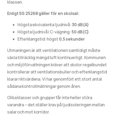
klassen.
Enligt SS 25268 gäller för en skolsal:
Högsta ekvivalenta ljudnivå:
30 dB(A)
Högsta ljudnivå i C-vägning:
50 dB(C)
Efterklangstid: högst
0,5 sekunder
Utmaningen är att ventilationen samtidigt måste
växla tillräcklig mängd luft kontinuerligt. Kommunen
och miljöförvaltningen kräver att skolor regelbundet
kontrollerar att ventilationsbuller och efterklangstid
klarar riktvärdena. Vi har genomfört ett stort antal
sådana kontrollmätningar genom åren.
Olika klasser och grupper får inte heller störa
varandra – det ställer krav på ljudisoleringen mellan
salar och mot korridor.