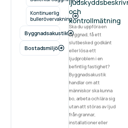
ljudskyddsbeskriv
och
Kontinuerlig
bullerövervakning
kontrollmätning
Ska du uppföra en
Byggnadsakustik
byggnad, få ett
slutbesked godkänt
Bostadsmiljö
eller lösa ett
ljudproblem i en
befintlig fastighet?
Byggnadsakustik
handlar om att
människor ska kunna
bo, arbeta och lära sig
utan att störas av ljud
från grannar,
installationer eller