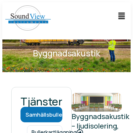
Byggnadsakustik
Tjänster
Samhällsbuller
Byggnadsakustik
– ljudisolering,
Bullerkartläggning