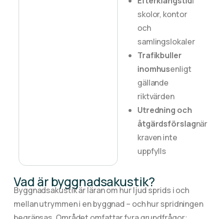
Efterklangstid
i
skolor, kontor
och
samlingslokaler
Trafikbuller
inomhus
enligt
gällande
riktvärden
Utredning och
åtgärdsförslag
när
kraven inte
uppfylls
Vad är byggnadsakustik?
Byggnadsakustik är läran om hur ljud sprids i och
mellan utrymmen i en byggnad – och hur spridningen
begränsas. Området omfattar fyra grundfrågor: