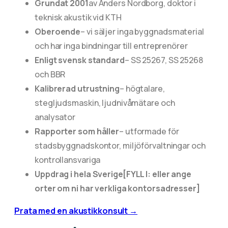
Grundat 2001
av Anders Nordborg, doktor i
teknisk akustik vid KTH
Oberoende
– vi säljer inga byggnadsmaterial
och har inga bindningar till entreprenörer
Enligt svensk standard
– SS 25267, SS 25268
och BBR
Kalibrerad utrustning
– högtalare,
stegljudsmaskin, ljudnivåmätare och
analysator
Rapporter som håller
– utformade för
stadsbyggnadskontor, miljöförvaltningar och
kontrollansvariga
Uppdrag i hela Sverige
[FYLL I: eller ange
orter om ni har verkliga kontorsadresser]
Prata med en akustikkonsult →