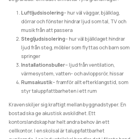
Luftljudsisolering
– hur väl väggar, bjälklag,
dörrar och fönster hindrar ljud som tal, TV och
musik från att passera
Stegljudsisolering
– hur väl bjälklaget hindrar
ljud från steg, möbler som flyttas och barn som
springer
Installationsbuller
– ljud från ventilation,
värmesystem, vatten- och avloppsrör, hissar
Rumsakustik
– framför allt efterklangstid, som
styr taluppfattbarheten i ett rum
Kraven skiljer sig kraftigt mellan byggnadstyper. En
bostad ska ge akustisk avskildhet. Ett
kontorslandskap har helt andra behov än ett
cellkontor. I en skolsal är taluppfattbarhet