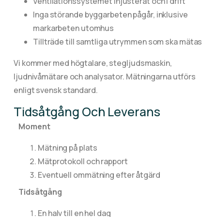
Ventilationssystemet injusterat och i drift
Inga störande byggarbeten pågår, inklusive
markarbeten utomhus
Tillträde till samtliga utrymmen som ska mätas
Vi kommer med högtalare, stegljudsmaskin,
ljudnivåmätare och analysator. Mätningarna utförs
enligt svensk standard.
Tidsåtgång Och Leverans
Moment
Mätning på plats
Mätprotokoll och rapport
Eventuell ommätning efter åtgärd
Tidsåtgång
En halv till en hel dag