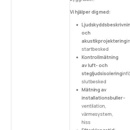
Vi hjälper dig med:
Ljudskyddsbeskrivni
och
akustikprojektering
i
startbesked
Kontrollmätning
av luft- och
stegljudsisolering
inf
slutbesked
Mätning av
installationsbuller
–
ventilation,
värmesystem,
hiss