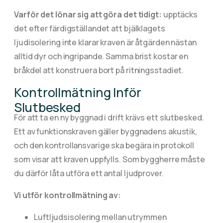
Varför det lönar sig att göra det tidigt:
upptäcks
det efter färdigställandet att bjälklagets
ljudisolering inte klarar kraven är åtgärden nästan
alltid dyr och ingripande. Samma brist kostar en
bråkdel att konstruera bort på ritningsstadiet.
Kontrollmätning Inför
Slutbesked
För att ta en ny byggnad i drift krävs ett slutbesked.
Ett av funktionskraven gäller byggnadens akustik,
och den kontrollansvarige ska begära in protokoll
som visar att kraven uppfylls. Som byggherre måste
du därför låta utföra ett antal ljudprover.
Vi utför kontrollmätning av:
Luftljudsisolering mellan utrymmen