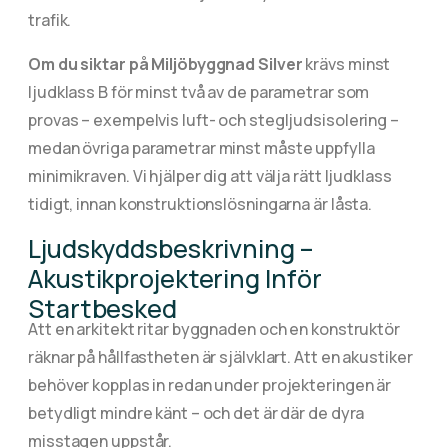
trafik.
Om du siktar på Miljöbyggnad Silver
krävs minst
ljudklass B för minst två av de parametrar som
provas – exempelvis luft- och stegljudsisolering –
medan övriga parametrar minst måste uppfylla
minimikraven. Vi hjälper dig att välja rätt ljudklass
tidigt, innan konstruktionslösningarna är låsta.
Ljudskyddsbeskrivning –
Akustikprojektering Inför
Startbesked
Att en arkitekt ritar byggnaden och en konstruktör
räknar på hållfastheten är självklart. Att en akustiker
behöver kopplas in redan under projekteringen är
betydligt mindre känt – och det är där de dyra
misstagen uppstår.