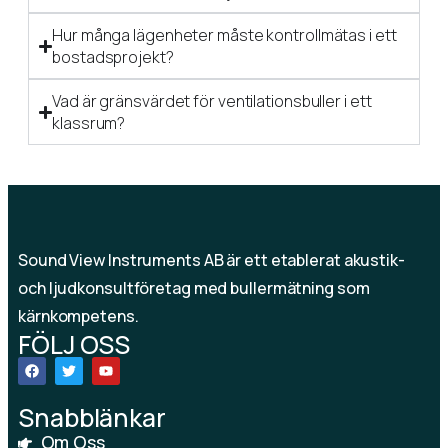
Hur många lägenheter måste kontrollmätas i ett
bostadsprojekt?
Vad är gränsvärdet för ventilationsbuller i ett
klassrum?
Sound View Instruments AB är ett etablerat akustik-
och ljudkonsultföretag med bullermätning som
kärnkompetens.
FÖLJ OSS
Snabblänkar
Om Oss