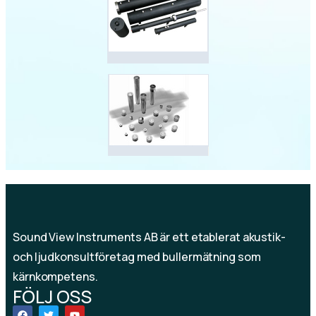
Sound View Instruments AB är ett etablerat akustik-
och ljudkonsultföretag med bullermätning som
kärnkompetens.
FÖLJ OSS