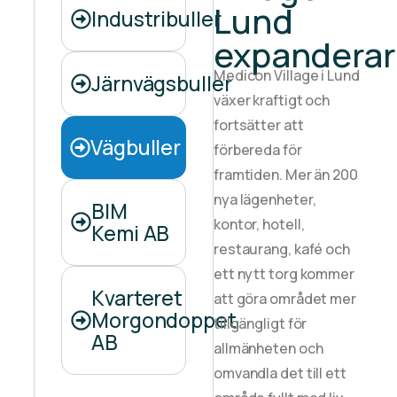
Lund
Industribuller
expanderar
Medicon Village i Lund
Järnvägsbuller
växer kraftigt och
fortsätter att
Vägbuller
förbereda för
framtiden. Mer än 200
nya lägenheter,
BIM
kontor, hotell,
Kemi AB
restaurang, kafé och
ett nytt torg kommer
Kvarteret
att göra området mer
Morgondoppet
tillgängligt för
AB
allmänheten och
omvandla det till ett