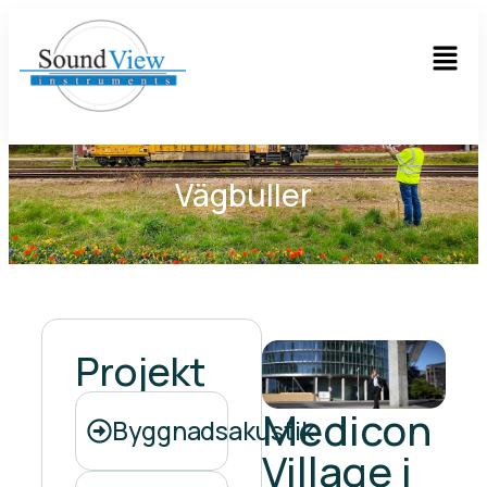
Vägbuller
Projekt
Medicon
Byggnadsakustik
Village i