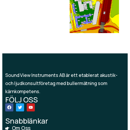
Sound View Instruments AB är ett etablerat akustik-
och ljudkonsultföretag med bullermätning som
kärnkompetens.
FÖLJ OSS
Snabblänkar
Om Oss