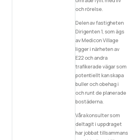
område fyllt med liv
och rörelse.
Delen av fastigheten
Dirigenten 1, som ägs
av Medicon Village
ligger i närheten av
E22 och andra
trafikerade vägar som
potentiellt kan skapa
buller och obehag i
och runt de planerade
bostäderna.
Våra konsulter som
deltagit i uppdraget
har jobbat tillsammans