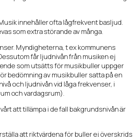
Musik innehåller ofta lågfrekvent basljud.
plevas som extra störande av många.
ränser. Myndigheterna, t ex kommunens
. Dessutom får ljudnivån från musiken ej
ende som utsätts för musikbuller uppger
 för bedömning av musikbuller satta på en
nivå och ljudnivån vid låga frekvenser, i
ovrum och vardagsrum).
årt att tillämpa i de fall bakgrundsnivån är
tälla att riktvärdena för buller ej överskrids