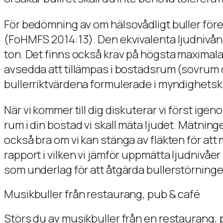
För bedömning av om hälsovådligt buller för
(FoHMFS 2014:13). Den ekvivalenta ljudnivån (
ton. Det finns också krav på högsta maximala l
avsedda att tillämpas i bostadsrum (sovrum 
bullerriktvärdena formulerade i myndighetskr
När vi kommer till dig diskuterar vi först ige
rum i din bostad vi skall mäta ljudet. Mätnin
också bra om vi kan stänga av fläkten för at
rapport i vilken vi jämför uppmätta ljudnivåer
som underlag för att åtgärda bullerstörninge
Musikbuller från restaurang, pub & café
Störs du av musikbuller från en restaurang, pu