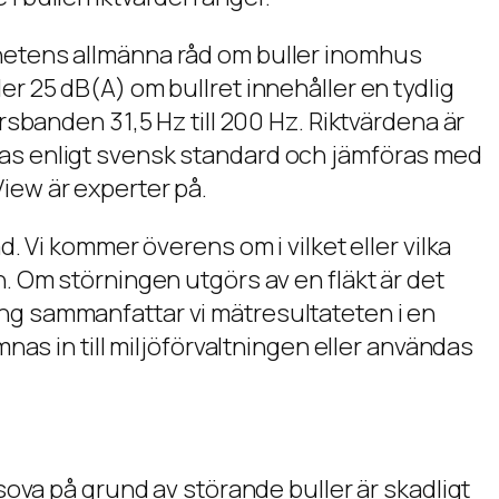
ghetens allmänna råd om buller inomhus
er 25 dB(A) om bullret innehåller en tydlig
rsbanden 31,5 Hz till 200 Hz. Riktvärdena är
tas enligt svensk standard och jämföras med
iew är experter på.
. Vi kommer överens om i vilket eller vilka
n. Om störningen utgörs av en fläkt är det
ing sammanfattar vi mätresultateten i en
mnas in till miljöförvaltningen eller användas
 sova på grund av störande buller är skadligt