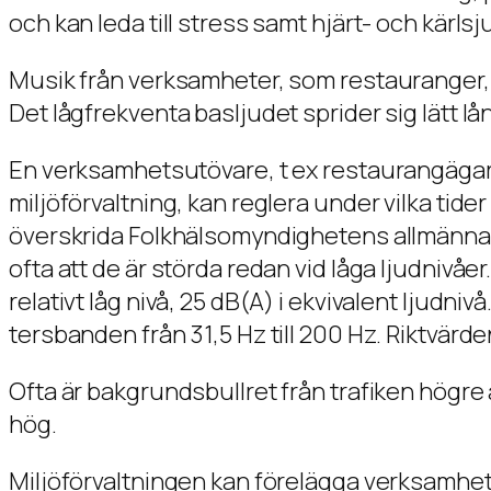
och kan leda till stress samt hjärt- och kärls
Musik från verksamheter, som restauranger, k
Det lågfrekventa basljudet sprider sig lätt 
En verksamhetsutövare, t ex restaurangägar
miljöförvaltning, kan reglera under vilka tid
överskrida Folkhälsomyndighetens allmänna
ofta att de är störda redan vid låga ljudnivå
relativt låg nivå, 25 dB(A) i ekvivalent ljudni
tersbanden från 31,5 Hz till 200 Hz. Riktvär
Ofta är bakgrundsbullret från trafiken högre ä
hög.
Miljöförvaltningen kan förelägga verksamhet