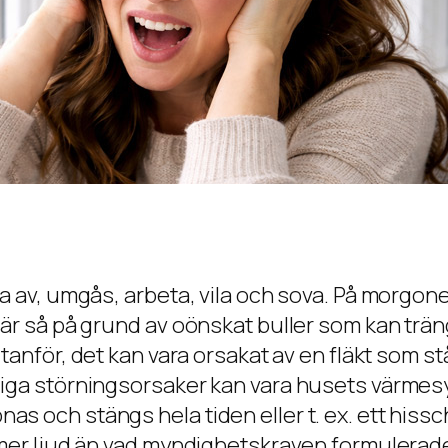
la av, umgås, arbeta, vila och sova. På morgon
 är så på grund av oönskat buller som kan träng
tanför, det kan vara orsakat av en fläkt som s
nliga störningsorsaker kan vara husets värmes
 och stängs hela tiden eller t. ex. ett hisscha
 mer ljud än vad myndighetskraven formulerade 