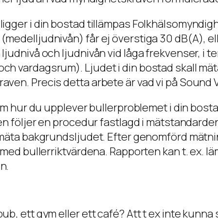
eligger i din bostad tillämpas Folkhälsomyndi
medelljudnivån) får ej överstiga 30 dB(A), ell
judnivå och ljudnivån vid låga frekvenser, i te
och vardagsrum). Ljudet i din bostad skall mä
aven. Precis detta arbete är vad vi på Sound V
nom hur du upplever bullerproblemet i din bostad
gen följer en procedur fastlagd i mätstandarde
t mäta bakgrundsljudet. Efter genomförd mätn
 med bullerriktvärdena. Rapporten kan t. ex. lä
n.
b, ett gym eller ett café? Att t ex inte kunna