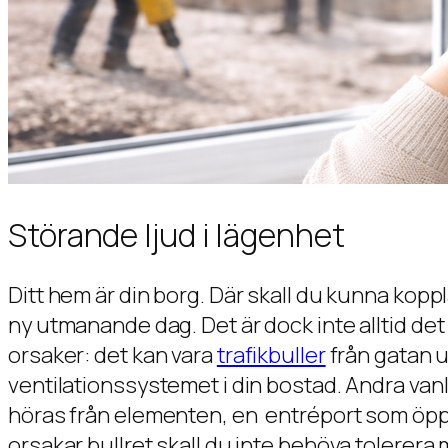
Störande ljud i lägenhet
Ditt hem är din borg. Där skall du kunna kopp
ny utmanande dag. Det är dock inte alltid det
orsaker: det kan vara
trafikbuller
från gatan u
ventilationssystemet i din bostad. Andra va
höras från elementen, en entréport som öppnas
orsakar bullret skall du inte behöva tolerera