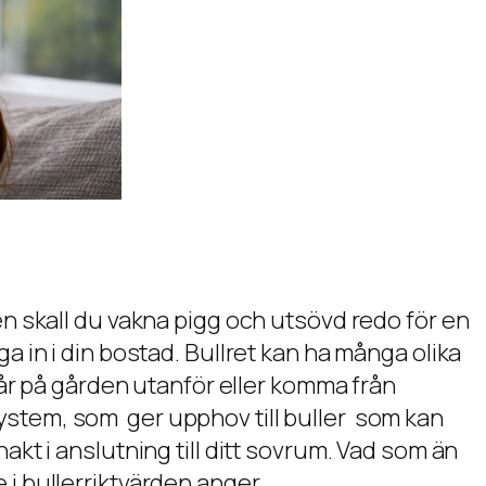
en skall du vakna pigg och utsövd redo för en
a in i din bostad. Bullret kan ha många olika
tår på gården utanför eller komma från
ystem, som ger upphov till buller som kan
kt i anslutning till ditt sovrum. Vad som än
i bullerriktvärden anger.