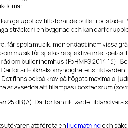
jukdomar.
an ge upphov till störande buller i bostäder. 
långa sträckor i en byggnad och kan därför up
e, får spela musik, men endast inom vissa g
er som musik får spelas respektive inte spelas
 råd om buller inomhus (FoHMFS 2014:13). Bo
er. Därför är Folkhälsomyndighetens riktvärden
vå. Det finns också krav på högsta maximala ljud
dena är avsedda att tillämpas i bostadsrum (s
n 25 dB(A). Därför kan riktvärdet ibland vara sv
sutövaren att företa en
ljudmätning
och säkers